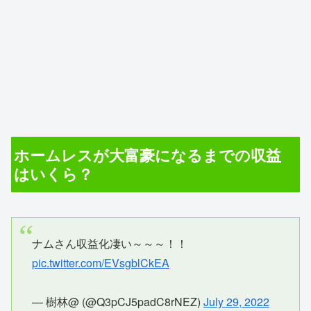
ホームレスが大富豪になるまでの収益
はいくら？
ナムさん収益化凄い～～～！！
pic.twitter.com/EVsgblCkEA
— 樹林@ (@Q3pCJ5padC8rNEZ)
July 29, 2022