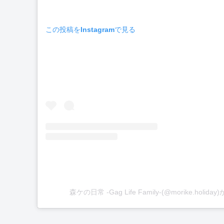
この投稿をInstagramで見る
森ケの日常 -Gag Life Family-(@morike.holi