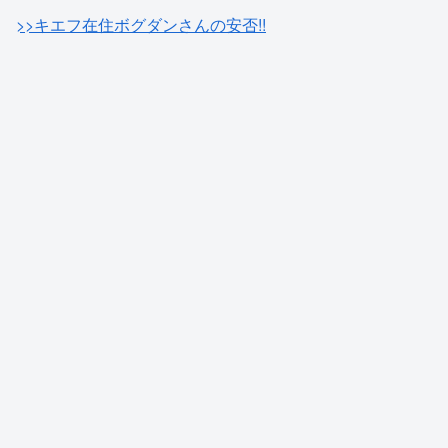
>>キエフ在住ボグダンさんの安否!!