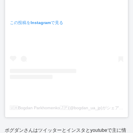
この投稿をInstagramで見る
🇺🇦Bogdan Parkhomenko🇯🇵(@bogdan_ua_jp)がシェアした投稿
ボグダンさんはツイッターとインスタとyoutubeで主に情