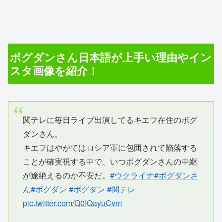
ボグダンさん日本語が上手い理由やイン
スタ画像を紹介！
関テレに毎日ライブ出演してるキエフ在住のボグ
ダンさん。
キエフはやがてはロシア軍に包囲されて陥落する
ことが確実視する中で、いつボグダンさんの中継
が途絶えるのか不安だ。
#ウクライナ
#ボグダンさ
ん
#ボグダン
#ボグダン
#関テレ
pic.twitter.com/Q0IQayuCvm