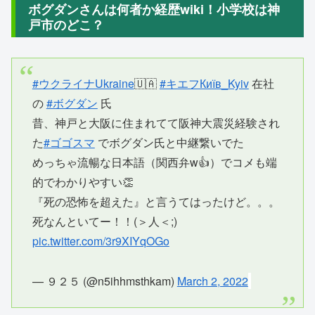
ボグダンさんは何者か経歴wiki！小学校は神
戸市のどこ？
#ウクライナUkraine
🇺🇦
#キエフКиїв_Kyiv
在社
の
#ボグダン
氏
昔、神戸と大阪に住まれてて阪神大震災経験され
た
#ゴゴスマ
でボグダン氏と中継繋いでた
めっちゃ流暢な日本語（関西弁w👍）でコメも端
的でわかりやすい👏
『死の恐怖を超えた』と言うてはったけど。。。
死なんといてー！！(＞人＜;)
pic.twitter.com/3r9XIYqOGo
— ９２５ (@n5ihhmsthkam)
March 2, 2022