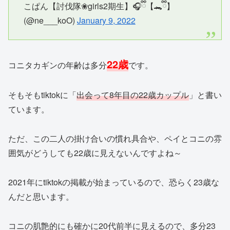
こぱん【討伐隊❀girls2期生】🎧ྀི【🐊ྀི】
(@ne___koO)
January 9, 2022
22歳
コニタカギンの年齢は多分
です。
そもそもtiktokに「
出会って8年目の22歳カップル
」と書い
ています。
ただ、この二人の掛け合いの慣れ具合や、ペイとコニの雰
囲気がどうしても22歳に見えないんですよね～
2021年にtiktokの掲載が始まっているので、恐らく23歳な
んだと思います。
コニの肌艶的にも確かに20代前半に見えるので、多分23