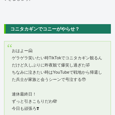
コニタカギンでコニーがやらせ？
おはよー🤗
ゲラゲラ笑いたい時TikTokでコニタカギン観るん
だけど久しぶりに昨夜観て爆笑し過ぎた🤣
ちなみに泣きたい時はYouTubeで戦地から帰還し
た兵士が家族と会うシーンで号泣する🥹
連休最終日！
ずっと引きこもりだわ🫣
今日も頑張ろ❣️