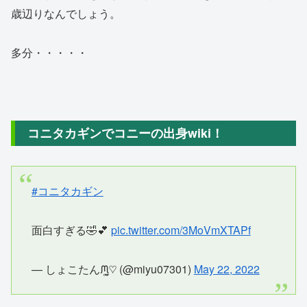
歳辺りなんでしょう。
多分・・・・・
コニタカギンでコニーの出身wiki！
#コニタカギン
面白すぎる🤣💕
pic.twitter.com/3MoVmXTAPf
— しょこたんᙏ̤̫͚♡ (@miyu07301)
May 22, 2022