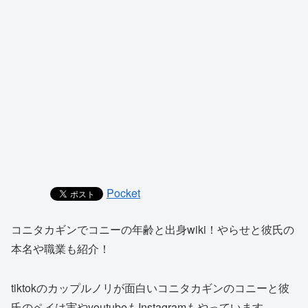
Pocket
コニタカギンでコニーの年齢と出身wiki！やらせと彼氏の
本名や職業も紹介！
tiktokのカップルノリが面白いコニタカギンのコニーと彼
氏のペイは実やyoutubeもInstagramもやっています。